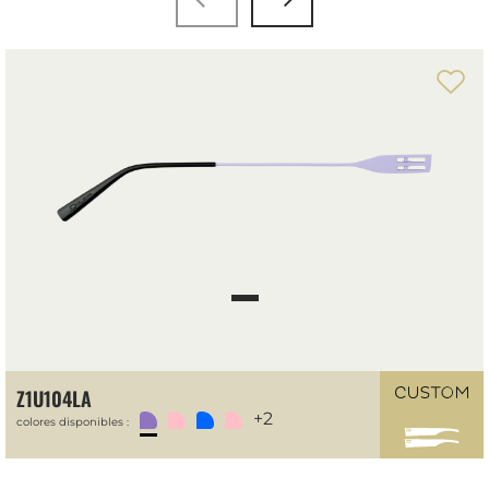
Z1U104LA
+2
colores disponibles :