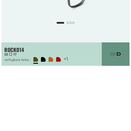
ROCK014
53
17
+1
verfügbare farbe :